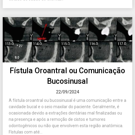
Fístula Oroantral ou Comunicação
Bucosinusal
22/09/2024
A fístula oroantral ou bucosinusal é uma comunicação entre a
cavidade bucal e o seio maxilar do paciente. Geralmente, é
ocasionada devido a extrações dentárias mal finalizadas ou
na presença e após a remoção de cistos e tumores
odontogênicos ou não que envolvem esta região anatômica.
Fístulas com até...