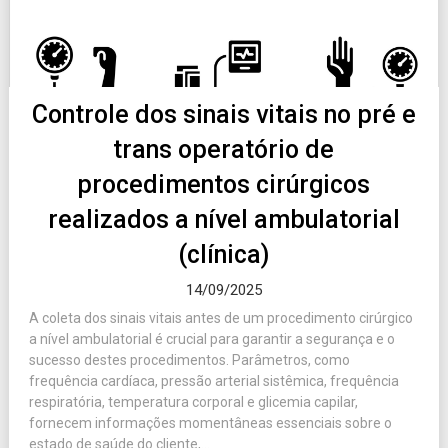
Controle dos sinais vitais no pré e
trans operatório de
procedimentos cirúrgicos
realizados a nível ambulatorial
(clínica)
14/09/2025
A coleta dos sinais vitais antes de um procedimento cirúrgico
a nível ambulatorial é crucial para garantir a segurança e o
sucesso destes procedimentos. Parâmetros, como
frequência cardíaca, pressão arterial sistêmica, frequência
respiratória, temperatura corporal e glicemia capilar,
fornecem informações momentâneas essenciais sobre o
estado de saúde do cliente,...