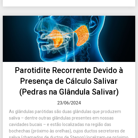
Parotidite Recorrente Devido à
Presença de Cálculo Salivar
(Pedras na Glândula Salivar)
23/06/2024
As glândulas parótidas são duas glândulas que produzem
saliva – dentre outras glândulas presentes em nossas
cavidades bucais – e estão localizadas na região das
bochechas (próximo às orelhas), cujos ductos secretores de
saliva (chamados de ductos de Stenon) localizam-se próximo