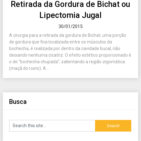
Retirada da Gordura de Bichat ou
Lipectomia Jugal
30/01/2015
A cirurgia para a retirada da gordura de Bichat, uma porção
de gordura que fica localizada entre os músculos da
bochecha, é realizada por dentro da cavidade bucal, não
deixando nenhuma cicatriz. O efeito estético proporcionado é
o de “bochecha chupada”, salientando a região zigomática
(maçã do rosto). A...
Busca