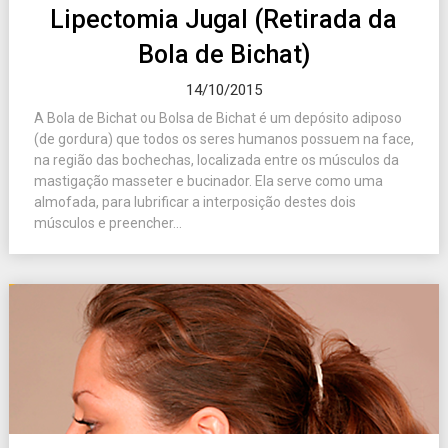
Lipectomia Jugal (Retirada da
Bola de Bichat)
14/10/2015
A Bola de Bichat ou Bolsa de Bichat é um depósito adiposo
(de gordura) que todos os seres humanos possuem na face,
na região das bochechas, localizada entre os músculos da
mastigação masseter e bucinador. Ela serve como uma
almofada, para lubrificar a interposição destes dois
músculos e preencher...