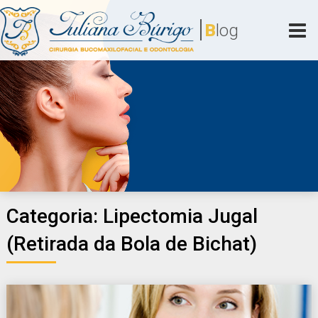
Skip
|
to
B
log
content
Juliana Búrigo
Cirurgia Bucomaxilofacial e Odontologia
Categoria:
Lipectomia Jugal
(Retirada da Bola de Bichat)