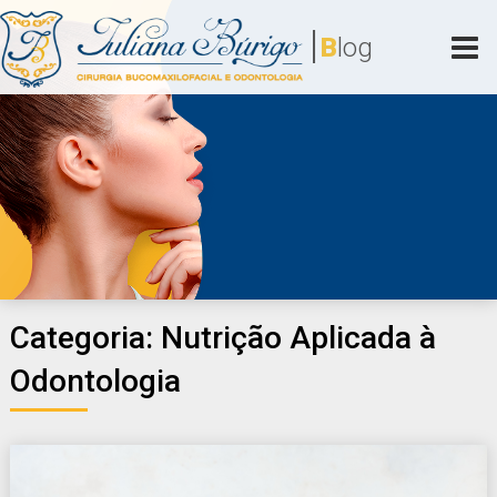
Skip
|
to
B
log
content
Juliana Búrigo
Cirurgia Bucomaxilofacial e Odontologia
Categoria:
Nutrição Aplicada à
Odontologia