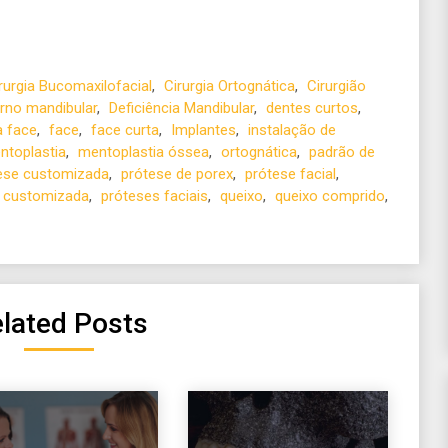
rurgia Bucomaxilofacial
,
Cirurgia Ortognática
,
Cirurgião
rno mandibular
,
Deficiência Mandibular
,
dentes curtos
,
a face
,
face
,
face curta
,
Implantes
,
instalação de
ntoplastia
,
mentoplastia óssea
,
ortognática
,
padrão de
ese customizada
,
prótese de porex
,
prótese facial
,
r customizada
,
próteses faciais
,
queixo
,
queixo comprido
,
lated Posts