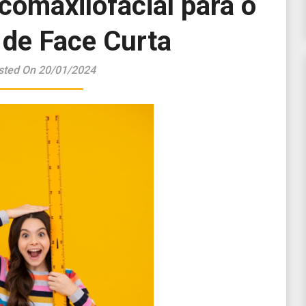
comaxilofacial para o
 de Face Curta
sted On 20/01/2024