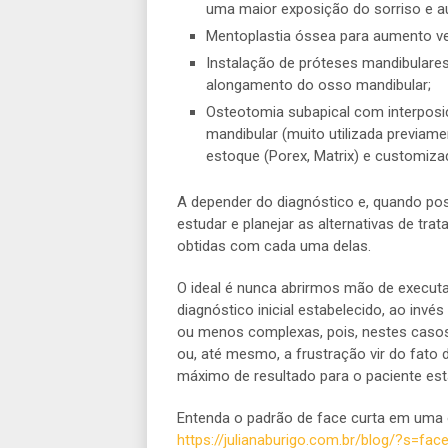
uma maior exposição do sorriso e au
Mentoplastia óssea para aumento vert
Instalação de próteses mandibular
alongamento do osso mandibular;
Osteotomia subapical com interposi
mandibular (muito utilizada previam
estoque (Porex, Matrix) e customiza
A depender do diagnóstico e, quando poss
estudar e planejar as alternativas de tra
obtidas com cada uma delas.
O ideal é nunca abrirmos mão de executa
diagnóstico inicial estabelecido, ao invé
ou menos complexas, pois, nestes casos,
ou, até mesmo, a frustração vir do fato
máximo de resultado para o paciente 
Entenda o padrão de face curta em uma o
https://julianaburigo.com.br/blog/?s=fac