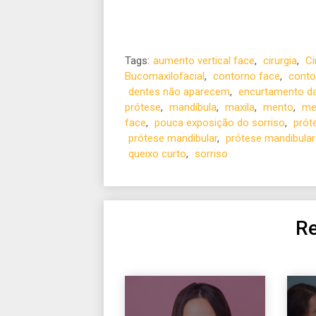
Tags:
aumento vertical face
,
cirurgia
,
Ci
Bucomaxilofacial
,
contorno face
,
conto
dentes não aparecem
,
encurtamento d
prótese
,
mandíbula
,
maxila
,
mento
,
me
face
,
pouca exposição do sorriso
,
prót
prótese mandibular
,
prótese mandibula
queixo curto
,
sorriso
Re