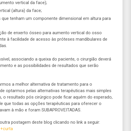
mento vertical da face);
ical (altura) da face;
es que tenham um componente dimensional em altura para
ção de enxerto ósseo para aumento vertical do osso
ente à facilidade de acesso às próteses mandibulares de
das.
ível, associando a queixa do paciente, o cirurgião deverá
tamento e as possibilidades de resultados que serão
rmos a melhor alternativa de tratamento para o
s de optarmos pelas alternativas terapêuticas mais simples
 o resultado pós cirúrgico pode ficar aquém do esperado,
 de que todas as opções terapêuticas para oferecer o
estavam à mão e foram SUBAPROVEITADAS.
utra postagem deste blog clicando no link a seguir:
e+curta