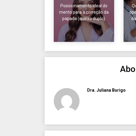
Posicionamento ideal do
Qu
mento para a correção da
ope
papada (queixo duplo).
da
Abo
Dra. Juliana Burigo