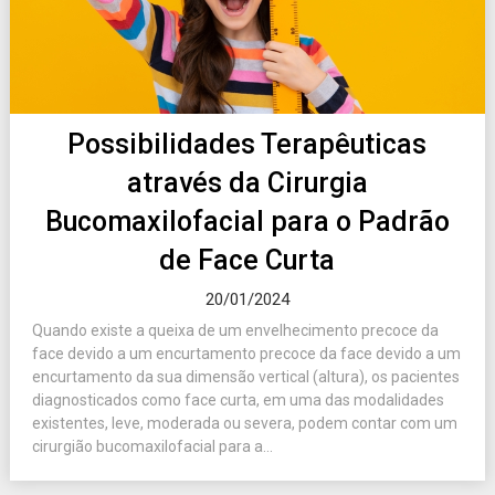
Possibilidades Terapêuticas
através da Cirurgia
Bucomaxilofacial para o Padrão
de Face Curta
20/01/2024
Quando existe a queixa de um envelhecimento precoce da
face devido a um encurtamento precoce da face devido a um
encurtamento da sua dimensão vertical (altura), os pacientes
diagnosticados como face curta, em uma das modalidades
existentes, leve, moderada ou severa, podem contar com um
cirurgião bucomaxilofacial para a...