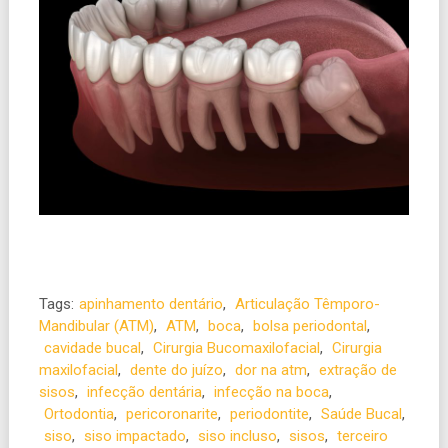
Tags:
apinhamento dentário
,
Articulação Têmporo-
Mandibular (ATM)
,
ATM
,
boca
,
bolsa periodontal
,
cavidade bucal
,
Cirurgia Bucomaxilofacial
,
Cirurgia
maxilofacial
,
dente do juízo
,
dor na atm
,
extração de
sisos
,
infecção dentária
,
infecção na boca
,
Ortodontia
,
pericoronarite
,
periodontite
,
Saúde Bucal
,
siso
,
siso impactado
,
siso incluso
,
sisos
,
terceiro