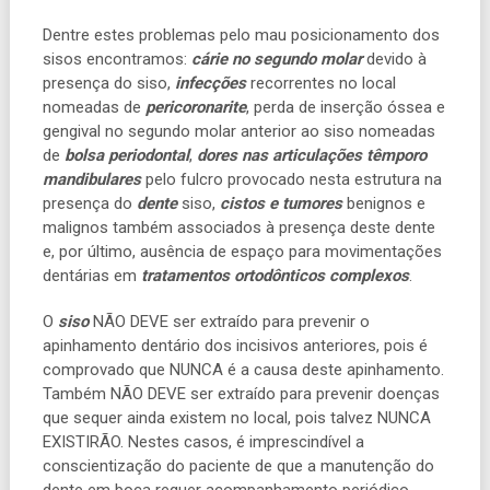
Dentre estes problemas pelo mau posicionamento dos
sisos encontramos:
cárie no segundo molar
devido à
presença do siso,
infecções
recorrentes no local
nomeadas de
pericoronarite
, perda de inserção óssea e
gengival no segundo molar anterior ao siso nomeadas
de
bolsa periodontal
,
dores nas articulações têmporo
mandibulares
pelo fulcro provocado nesta estrutura na
presença do
dente
siso,
cistos e tumores
benignos e
malignos também associados à presença deste dente
e, por último, ausência de espaço para movimentações
dentárias em
tratamentos ortodônticos complexos
.
O
siso
NÃO DEVE ser extraído para prevenir o
apinhamento dentário dos incisivos anteriores, pois é
comprovado que NUNCA é a causa deste apinhamento.
Também NÃO DEVE ser extraído para prevenir doenças
que sequer ainda existem no local, pois talvez NUNCA
EXISTIRÃO. Nestes casos, é imprescindível a
conscientização do paciente de que a manutenção do