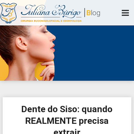
Skip
|
to
B
log
content
Juliana Búrigo
Cirurgia Bucomaxilofacial e Odontologia
Dente do Siso: quando
REALMENTE precisa
extrair