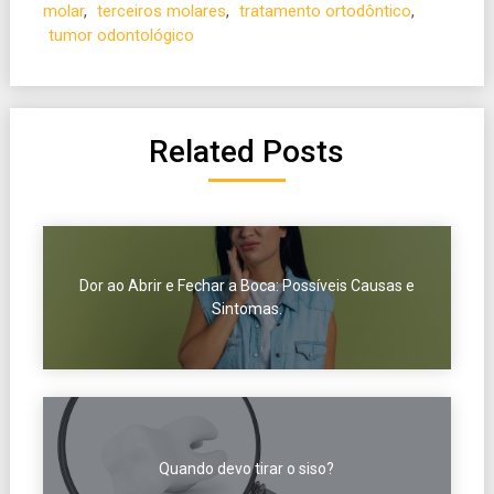
molar
,
terceiros molares
,
tratamento ortodôntico
,
tumor odontológico
Related Posts
Dor ao Abrir e Fechar a Boca: Possíveis Causas e
Sintomas.
Quando devo tirar o siso?