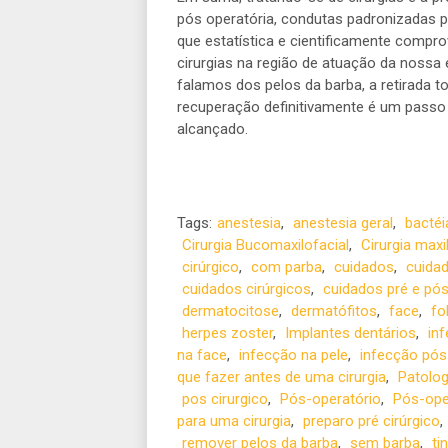
pós operatória, condutas padronizadas 
que estatística e cientificamente compro
cirurgias na região de atuação da nossa 
falamos dos pelos da barba, a retirada 
recuperação definitivamente é um passo à
alcançado.
Tags:
anestesia
,
anestesia geral
,
bactéi
Cirurgia Bucomaxilofacial
,
Cirurgia maxi
cirúrgico
,
com parba
,
cuidados
,
cuidad
cuidados cirúrgicos
,
cuidados pré e pós
dermatocitose
,
dermatófitos
,
face
,
fol
herpes zoster
,
Implantes dentários
,
in
na face
,
infecção na pele
,
infecção pós
que fazer antes de uma cirurgia
,
Patolog
pos cirurgico
,
Pós-operatório
,
Pós-oper
para uma cirurgia
,
preparo pré cirúrgico
,
remover pelos da barba
,
sem barba
,
ti