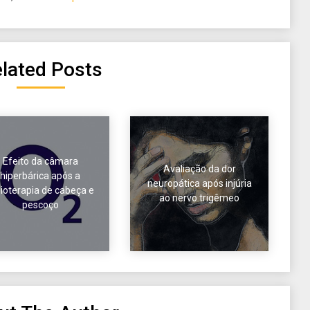
lated Posts
Efeito da câmara
Avaliação da dor
hiperbárica após a
neuropática após injúria
ioterapia de cabeça e
ao nervo trigêmeo
pescoço