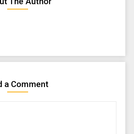
ut The Author
d a Comment