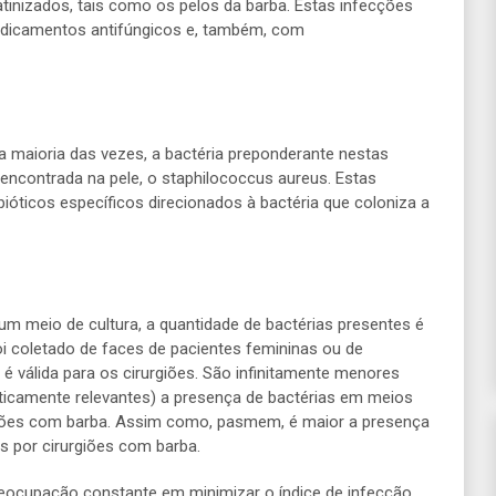
tinizados, tais como os pelos da barba. Estas infecções
icamentos antifúngicos e, também, com
na maioria das vezes, a bactéria preponderante nestas
ncontrada na pele, o staphilococcus aureus. Estas
óticos específicos direcionados à bactéria que coloniza a
 meio de cultura, a quantidade de bactérias presentes é
oi coletado de faces de pacientes femininas ou de
é válida para os cirurgiões. São infinitamente menores
ticamente relevantes) a presença de bactérias em meios
rgiões com barba. Assim como, pasmem, é maior a presença
s por cirurgiões com barba.
reocupação constante em minimizar o índice de infecção