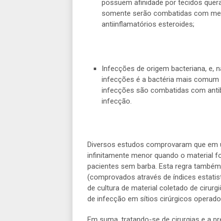
possuem afinidade por tecidos quera
somente serão combatidas com med
antiinflamatórios esteroides;
Infecções de origem bacteriana, e, 
infecções é a bactéria mais comum e
infecções são combatidas com antibi
infecção.
Diversos estudos comprovaram que em um
infinitamente menor quando o material f
pacientes sem barba. Esta regra também 
(comprovados através de índices estatis
de cultura de material coletado de ciru
de infecção em sítios cirúrgicos operado
Em suma, tratando-se de cirurgias e a p