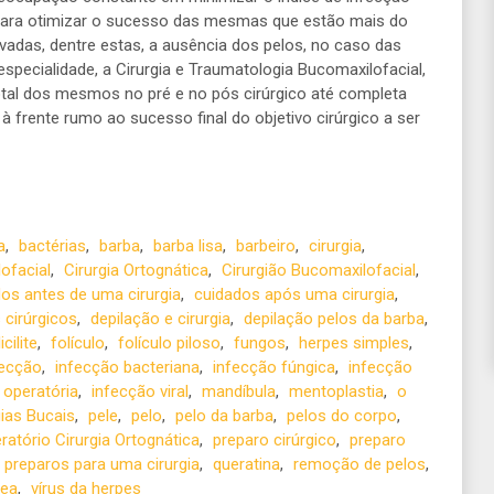
para otimizar o sucesso das mesmas que estão mais do
vadas, dentre estas, a ausência dos pelos, no caso das
especialidade, a Cirurgia e Traumatologia Bucomaxilofacial,
total dos mesmos no pré e no pós cirúrgico até completa
 frente rumo ao sucesso final do objetivo cirúrgico a ser
a
,
bactérias
,
barba
,
barba lisa
,
barbeiro
,
cirurgia
,
lofacial
,
Cirurgia Ortognática
,
Cirurgião Bucomaxilofacial
,
os antes de uma cirurgia
,
cuidados após uma cirurgia
,
 cirúrgicos
,
depilação e cirurgia
,
depilação pelos da barba
,
icilite
,
folículo
,
folículo piloso
,
fungos
,
herpes simples
,
fecção
,
infecção bacteriana
,
infecção fúngica
,
infecção
 operatória
,
infecção viral
,
mandíbula
,
mentoplastia
,
o
ias Bucais
,
pele
,
pelo
,
pelo da barba
,
pelos do corpo
,
atório Cirurgia Ortognática
,
preparo cirúrgico
,
preparo
preparos para uma cirurgia
,
queratina
,
remoção de pelos
,
nea
,
vírus da herpes