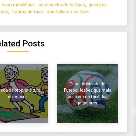
osso mandibualr
,
osso quebrado na face
,
queda de
osto
,
trauma de face
,
traumatismo na face
lated Posts
Copa do Mundo de
eda da própria altura
Futebol: lesões que mais
em idosos
ocorrem na face dos
jogadores