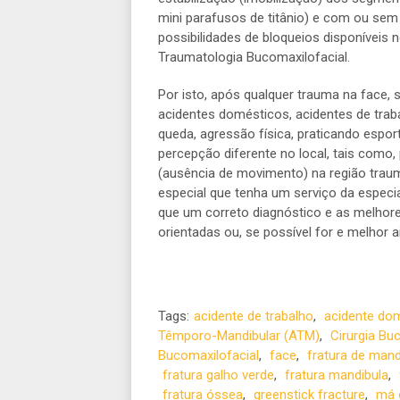
mini parafusos de titânio) e com ou se
possibilidades de bloqueios disponíveis 
Traumatologia Bucomaxilofacial.
Por isto, após qualquer trauma na face, 
acidentes domésticos, acidentes de trab
queda, agressão física, praticando esport
percepção diferente no local, tais como,
(ausência de movimento) na região trau
especial que tenha um serviço da especia
que um correto diagnóstico e as melho
orientadas ou, se possível for e melhor a
Tags:
acidente de trabalho
,
acidente do
Têmporo-Mandibular (ATM)
,
Cirurgia Bu
Bucomaxilofacial
,
face
,
fratura de mand
fratura galho verde
,
fratura mandibula
,
fratura óssea
,
greenstick fracture
,
má 