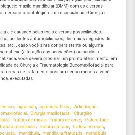
m bloqueio maxilo mandibular (BMM) com as diversas
no mercado odontológico e da especialidade Cirurgia e
seja ele causado pelas mais diversas possibilidades:
alho, acidentes automobilísticos, desmaios seguidos de
es, etc. , caso você sinta dor persistente ou alguma
 parestesia (alteração das sensações) ou paralisia
matizada, você deverá procurar um pronto atendimento, em
lidade de Cirurgia e Traumatologia Bucomaxilofacial para
res formas de tratamento possam ser ao menos a você
inda, executadas.
méstico
,
agressão
,
agressão física
,
Articulação
comaxilofacial
,
Cirurgia maxilofacial
,
Cirurgião
ibula
,
fratura de maxila
,
fratura de osso
,
fratura face
,
fratura mandibular
,
fratura na face
,
fratura no osso
,
oclusão
,
mandíbula
,
mandibula fraturada
,
mandibula