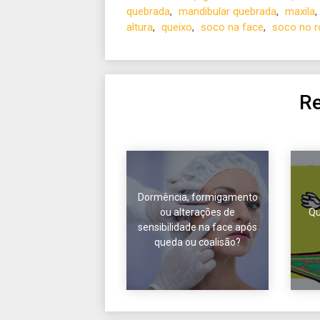
quebrada
,
mandibular quebrada
,
maxila
,
altura
,
queixo
,
soco na face
,
soco no r
Re
Dormência, formigamento
ou alterações de
Qu
sensibilidade na face após
queda ou coalisão?