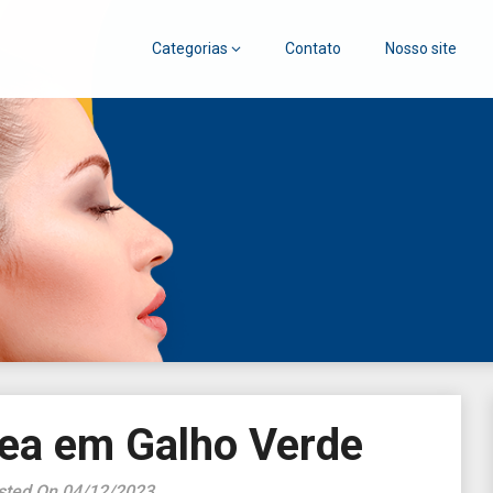
Categorias
Contato
Nosso site
go
sea em Galho Verde
sted On 04/12/2023