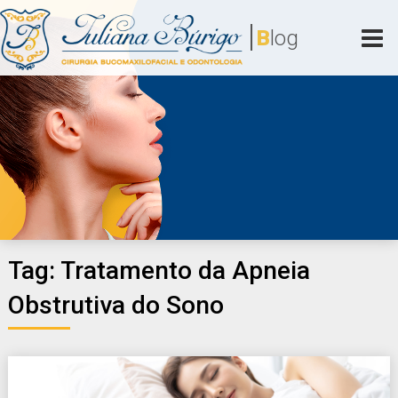
Skip
|
to
B
log
content
Juliana Búrigo
Cirurgia Bucomaxilofacial e Odontologia
Tag:
Tratamento da Apneia
Obstrutiva do Sono