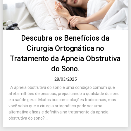
Descubra os Benefícios da
Cirurgia Ortognática no
Tratamento da Apneia Obstrutiva
do Sono.
28/03/2025
A apneia obstrutiva do sono é uma condição comum que
afeta milhões de pessoas, prejudicando a qualidade do sono
e a saúde geral. Muitos buscam soluções tradicionais, mas
você sabia que a cirurgia ortognática pode ser uma
alternativa eficaz e definitiva no tratamento da apneia
obstrutiva do sono? ...