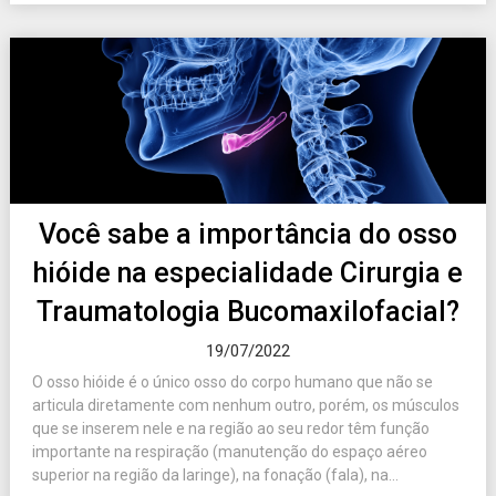
Você sabe a importância do osso
hióide na especialidade Cirurgia e
Traumatologia Bucomaxilofacial?
19/07/2022
O osso hióide é o único osso do corpo humano que não se
articula diretamente com nenhum outro, porém, os músculos
que se inserem nele e na região ao seu redor têm função
importante na respiração (manutenção do espaço aéreo
superior na região da laringe), na fonação (fala), na...