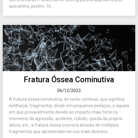
operatório, porém, 16...
Fratura Óssea Cominutiva
06/12/2023
A fratura óssea cominutiva, do verbo cominuir, que significa
estilhaçar, fragmentar, dividir em pequenos pedaços, é aquela
em que provavelmente devido ao impacto mais forte no
momento da agressão, acidente, colisão, queda da própria
altura, etc., a fratura óssea ocorrerá através de múltiplos
fragmentos que apresentam-se nos mais diversos...