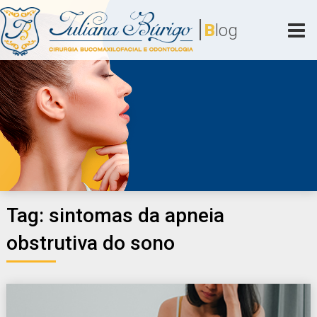
Skip
|
to
B
log
content
Juliana Búrigo
Cirurgia Bucomaxilofacial e Odontologia
Tag:
sintomas da apneia
obstrutiva do sono