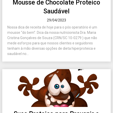
Mousse de Chocolate Proteico
Saudável
29/04/2023
Nossa dica de receita de hoje para o pós operatório é um
mousse “do bem”. Dica da nossa nutricionista Dra. Maria
Cristina Gonçalves de Souza (CRN/SC 10-0279 ) que não
mede esforços para que nossos clientes e seguidores
tenham à mão diversas opções de dieta hiperproteica e
saudável no...