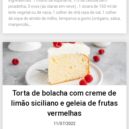
Ingredientes: 1 molho de espinafre, 1/3 de cebola bem
picadinha, 3 ovos (as claras em neve) , 1 xícara de 150 ml de
leite vegetal ou de vaca, 1 colher de chá rasa de sal, 1 colher
de sopa de amido de milho, temperos a gosto (orégano, salsa,
manjericão,...
Torta de bolacha com creme de
limão siciliano e geleia de frutas
vermelhas
11/07/2022