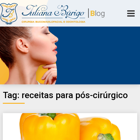
Skip
|
to
B
log
content
Juliana Búrigo
Cirurgia Bucomaxilofacial e Odontologia
Tag:
receitas para pós-cirúrgico