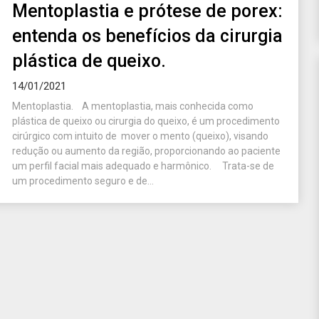
Mentoplastia e prótese de porex:
entenda os benefícios da cirurgia
plástica de queixo.
14/01/2021
Mentoplastia. A mentoplastia, mais conhecida como
plástica de queixo ou cirurgia do queixo, é um procedimento
cirúrgico com intuito de mover o mento (queixo), visando
redução ou aumento da região, proporcionando ao paciente
um perfil facial mais adequado e harmônico. Trata-se de
um procedimento seguro e de...