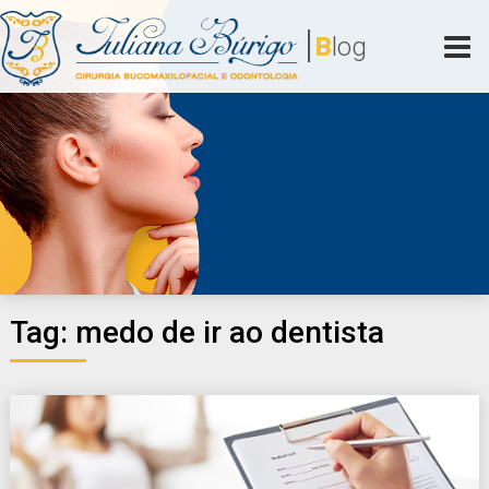
Skip
|
to
B
log
content
Juliana Búrigo
Cirurgia Bucomaxilofacial e Odontologia
Tag:
medo de ir ao dentista