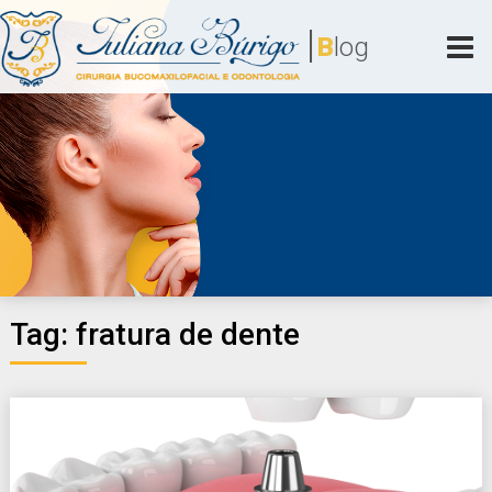
Skip
|
to
B
log
content
Juliana Búrigo
Cirurgia Bucomaxilofacial e Odontologia
Tag:
fratura de dente