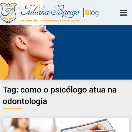
Skip
|
to
B
log
content
Juliana Búrigo
Cirurgia Bucomaxilofacial e Odontologia
Tag:
como o psicólogo atua na
odontologia