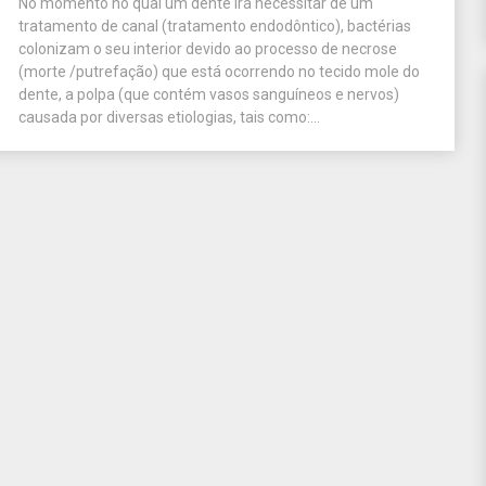
No momento no qual um dente irá necessitar de um
tratamento de canal (tratamento endodôntico), bactérias
colonizam o seu interior devido ao processo de necrose
(morte /putrefação) que está ocorrendo no tecido mole do
dente, a polpa (que contém vasos sanguíneos e nervos)
causada por diversas etiologias, tais como:...