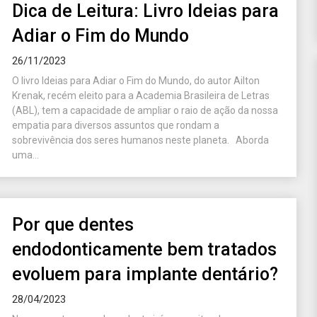
Dica de Leitura: Livro Ideias para
Adiar o Fim do Mundo
26/11/2023
O livro Ideias para Adiar o Fim do Mundo, do autor Ailton
Krenak, recém eleito para a Academia Brasileira de Letras
(ABL), tem a capacidade de ampliar o raio de ação da nossa
empatia para diversos assuntos que rondam a
sobrevivência dos seres humanos neste planeta. Aborda
uma...
Por que dentes
endodonticamente bem tratados
evoluem para implante dentário?
28/04/2023