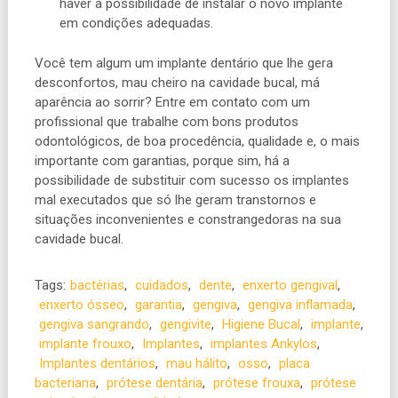
haver a possibilidade de instalar o novo implante
em condições adequadas.
Você tem algum um implante dentário que lhe gera
desconfortos, mau cheiro na cavidade bucal, má
aparência ao sorrir? Entre em contato com um
profissional que trabalhe com bons produtos
odontológicos, de boa procedência, qualidade e, o mais
importante com garantias, porque sim, há a
possibilidade de substituir com sucesso os implantes
mal executados que só lhe geram transtornos e
situações inconvenientes e constrangedoras na sua
cavidade bucal.
Tags:
bactérias
,
cuidados
,
dente
,
enxerto gengival
,
enxerto ósseo
,
garantia
,
gengiva
,
gengiva inflamada
,
gengiva sangrando
,
gengivite
,
Higiene Bucal
,
implante
,
implante frouxo
,
Implantes
,
implantes Ankylos
,
Implantes dentários
,
mau hálito
,
osso
,
placa
bacteriana
,
prótese dentária
,
prótese frouxa
,
prótese