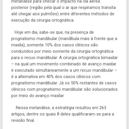
metanálise para checar o impacto na via aérea
posterior (região
pela
qual o ar que respiramos transita
até chegar aos pulmões) entre diferentes métodos de
execução da cirurgia ortognática.
Hoje em dia, sabe-se que
,
na presença de
prognatismo mandibular (mandíbula mais à frente que a
maxila), somente 10% dos casos clínicos são
conduzidos
por meio
somente da cirurgia ortognática
para o recuo mandibular. A cirurgia ortognática bimaxilar
–
na qual um movimento combinado de avanço maxilar
é executado simultaneamente a um recuo mandibular
–
é a alternativa em 40% dos casos clínicos com
prognatismo mandibular. Já os 50% restante
s
de casos
clínicos com prognatismo mandibular são solucionados
por meio
do avanço maxilar.
Nessa
metanálise, a estratégia resultou em 263
artigos, dentre os quais 8 deles qualificaram-se para a
revisão final.