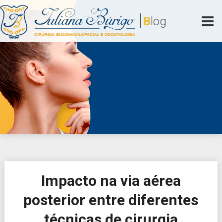
Skip
|
to
B
log
content
Juliana Búrigo
Cirurgia Bucomaxilofacial e Odontologia
Impacto na via aérea
posterior entre diferentes
técnicas de cirurgia