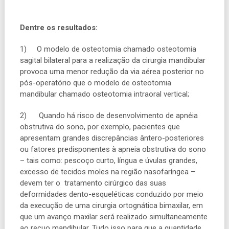
Dentre os resultados:
1)
O modelo de osteotomia chamado osteotomia
sagital bilateral para a realização da cirurgia mandibular
provoca uma menor redução da via aérea posterior no
pós-operatório que o modelo de osteotomia
mandibular chamado osteotomia intraoral vertical;
2)
Quando há risco de desenvolvimento de apnéia
obstrutiva do sono, por exemplo, pacientes que
apresentam grande
s
discrepâncias ântero-posteriores
ou fatores predisponentes à apn
e
ia obstrutiva do sono
–
tais como
:
pescoço curto, língua e úvulas grandes,
excesso de tecidos moles na região nasofaríngea
–
devem ter o tratamento cirúrgico das suas
deformidades dento-esqueléticas
conduzido
por meio
da execução de uma cirurgia ortognática bimaxilar,
em
que
um avanço maxilar será realizado simultaneamente
ao recuo mandibular. Tudo
isso
para que a quantidade