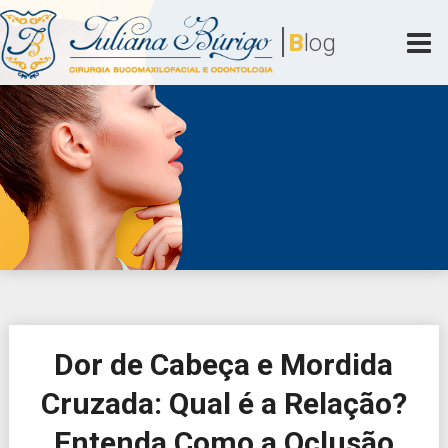
Skip
|
to
B
log
content
Juliana Búrigo
Cirurgia Bucomaxilofacial e Odontologia
Dor de Cabeça e Mordida
Cruzada: Qual é a Relação?
Entenda Como a Oclusão