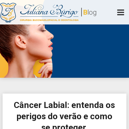
Skip
|
to
B
log
content
Juliana Búrigo
Cirurgia Bucomaxilofacial e Odontologia
Câncer Labial: entenda os
perigos do verão e como
se proteger.