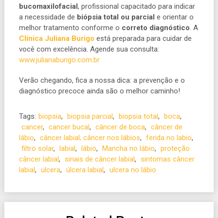
bucomaxilofacial
, profissional capacitado para indicar
a necessidade de
biópsia
total ou parcial
e orientar o
melhor tratamento conforme o
correto diagnóstico
. A
Clínica Juliana Burigo
está preparada para cuidar de
você com excelência. Agende sua consulta:
www.julianaburigo.com.br
Verão chegando, fica a nossa dica: a prevenção e o
diagnóstico precoce ainda são o melhor caminho!
Tags:
biopsia
,
biopsia parcial
,
biopsia total
,
boca
,
cancer
,
cancer bucal
,
câncer de boca
,
câncer de
lábio
,
câncer labial; câncer nos lábios
,
ferida no labio
,
filtro solar
,
labial
,
lábio
,
Mancha no lábio
,
proteção
câncer labial
,
sinais de câncer labial
,
sintomas câncer
labial
,
ulcera
,
úlcera labial
,
ulcera no lábio