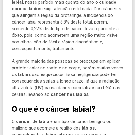
labial
, nesse período mais quente do ano o
cuidado
com os lábios
exige atenção redobrada.
Dos cânceres
que atingem a região da orofaringe, a incidência do
câncer labial representa 8,8% deste total, porém,
somente 0,22% deste tipo de câncer leva o paciente à
óbito, pois, como acometem uma região muito visível
aos olhos, são de fácil e rápido diagnóstico e,
consequentemente, tratamento.
A grande maioria das pessoas se preocupa em aplicar
protetor solar no rosto e no corpo, porém muitas vezes
os
lábios
são esquecidos. Essa negligência pode ter
consequências sérias a longo prazo, já que a radiação
ultravioleta (UV) causa danos cumulativos ao DNA das
células, levando ao
câncer nos lábios
.
O que é o câncer labial?
O
câncer de lábio
é um tipo de tumor benigno ou
maligno que acomete a região dos
lábios,
especialmente o
lábio inferior
, mais exposto à